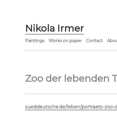
Nikola Irmer
Paintings
Works on paper
Contact
Abo
Zoo der lebenden 
sueddeutsche.de/leben/portraets-zoo-d