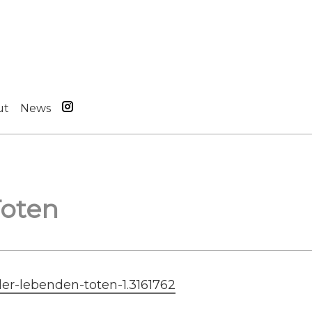
ut
News
Toten
er-lebenden-toten-1.3161762